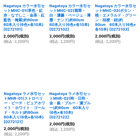
Nagatoya カラー水引セ
Nagatoya カラー水引セ
Nagatoya カラー水引セ
ットMHC-01(草色・紅
ットMHC-02(翡翠・
ットMHC-03(ボタン・
赤・なでしこ・金茶・紅
白・濃藤・ベージュ・薄
桃・エメラルド・グリー
藍色・梅紫)約90cm
墨・ナンド)約90cm
ン・桔梗・紺)約
60本入り(6色×各10本)
60本入り(6色×各10本)
90cm 60本入り(6色×
[
0272101
]
[
0272102
]
各10本)
[
0272103
]
2,000
円
(税別)
2,000
円
(税別)
2,000
円
(税別)
(
税込
:
2,200
円
)
(
税込
:
2,200
円
)
(
税込
:
2,200
円
)
Nagatoya ラメ水引セッ
Nagatoya ラメ水引セッ
トMHR-01(ストロベリ
トMHR-02(時・日和・
ー・ピーチ・ピュアホワ
金・銀・ブルー・濃ブル
イト・ホワイト・ゴール
ー)約90cm 60本入り
ド・モルト)約90cm
(6色×各10本)
60本入り(6色×各10本)
[
0272122
]
[
0272121
]
2,000
円
(税別)
2,000
円
(税別)
(
税込
:
2,200
円
)
(
税込
:
2,200
円
)