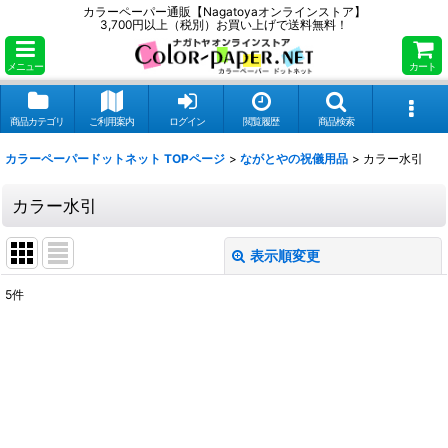
カラーペーパー通販【Nagatoyaオンラインストア】
3,700円以上（税別）お買い上げで送料無料！
メニュー
カート
商品カテゴリ
ご利用案内
ログイン
閲覧履歴
商品検索
カラーペーパードットネット TOPページ
>
ながとやの祝儀用品
>
カラー水引
カラー水引
表示順変更
閉じる
5
件
表示数
:
並び順
:
絞り込む