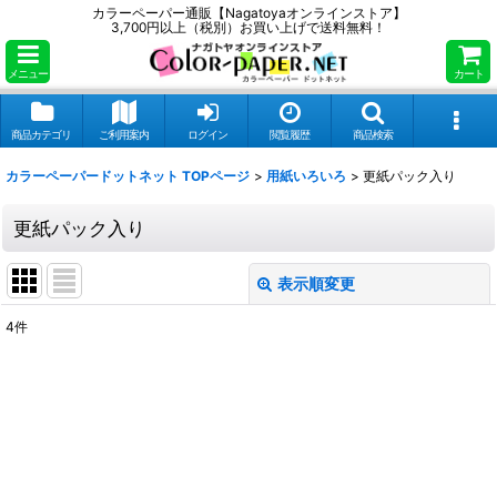
カラーペーパー通販【Nagatoyaオンラインストア】
3,700円以上（税別）お買い上げで送料無料！
メニュー
カート
商品カテゴリ
ご利用案内
ログイン
閲覧履歴
商品検索
カラーペーパードットネット TOPページ
>
用紙いろいろ
>
更紙パック入り
更紙パック入り
表示順変更
閉じる
4
件
表示数
:
並び順
:
絞り込む