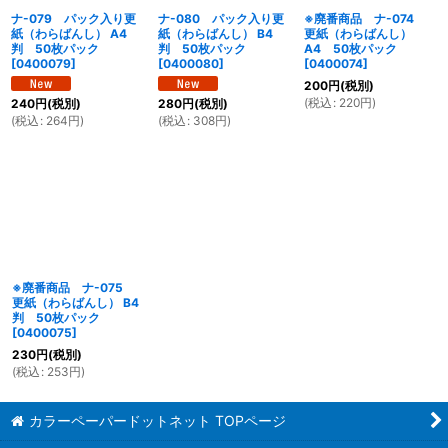
ナ-079 パック入り更
ナ-080 パック入り更
※廃番商品 ナ-074
紙（わらばんし） A4
紙（わらばんし） B4
更紙（わらばんし）
判 50枚パック
判 50枚パック
A4 50枚パック
[
0400079
]
[
0400080
]
[
0400074
]
200
円
(税別)
(
税込
:
220
円
)
240
円
(税別)
280
円
(税別)
(
税込
:
264
円
)
(
税込
:
308
円
)
※廃番商品 ナ-075
更紙（わらばんし） B4
判 50枚パック
[
0400075
]
230
円
(税別)
(
税込
:
253
円
)
カラーペーパードットネット TOPページ