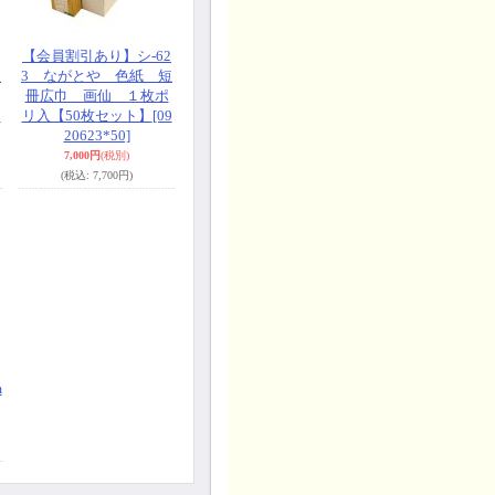
【会員割引あり】シ-62
短
3 ながとや 色紙 短
冊広巾 画仙 １枚ポ
9
リ入【50枚セット】
[09
20623*50]
7,000円
(税別)
(税込
:
7,700円)
m