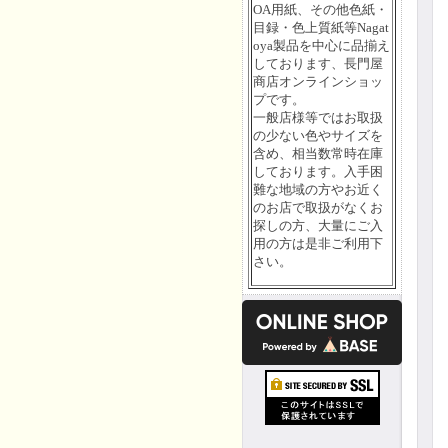
OA用紙、その他色紙・
目録・色上質紙等Nagat
oya製品を中心に品揃え
しております、長門屋
商店オンラインショッ
プです。
一般店様等ではお取扱
の少ない色やサイズを
含め、相当数常時在庫
しております。入手困
難な地域の方やお近く
のお店で取扱がなくお
探しの方、大量にご入
用の方は是非ご利用下
さい。