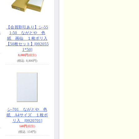
【会員割引あり】シ-55
4
1-50 ながとや 色
紙 画仙 １枚ポリ入
【50枚セット】
[092055
1*50]
8,000円
(税別)
(税込
:
8,800円)
シ-701 ながとや 色
紙 A4サイズ １枚ポ
リ入
[0920701]
9
140円
(税別)
(税込
:
154円)