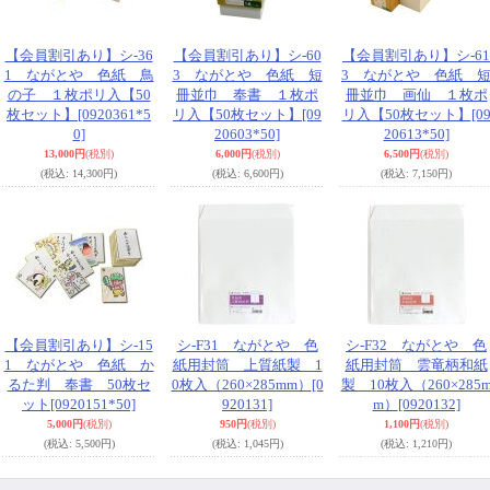
【会員割引あり】シ-36
【会員割引あり】シ-60
【会員割引あり】シ-61
1 ながとや 色紙 鳥
3 ながとや 色紙 短
3 ながとや 色紙 
の子 １枚ポリ入【50
冊並巾 奉書 １枚ポ
冊並巾 画仙 １枚ポ
枚セット】
[0920361*5
リ入【50枚セット】
[09
リ入【50枚セット】
[0
0]
20603*50]
20613*50]
13,000円
(税別)
6,000円
(税別)
6,500円
(税別)
(税込
:
14,300円)
(税込
:
6,600円)
(税込
:
7,150円)
【会員割引あり】シ-15
シ-F31 ながとや 色
シ-F32 ながとや 色
1 ながとや 色紙 か
紙用封筒 上質紙製 1
紙用封筒 雲竜柄和紙
るた判 奉書 50枚セ
0枚入（260×285mm）
[0
製 10枚入（260×285
ット
[0920151*50]
920131]
m）
[0920132]
5,000円
(税別)
950円
(税別)
1,100円
(税別)
(税込
:
5,500円)
(税込
:
1,045円)
(税込
:
1,210円)