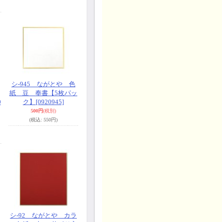
シ-945 ながとや 色
紙 豆 奉書【5枚パッ
0
ク】
[0920945]
500円
(税別)
(税込
:
550円)
シ-92 ながとや カラ