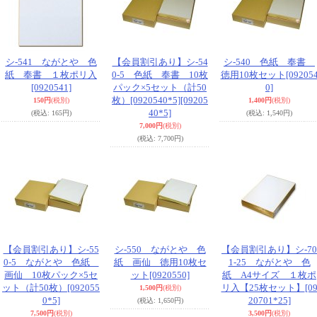
シ-541 ながとや 色
【会員割引あり】シ-54
シ-540 色紙 奉書
紙 奉書 １枚ポリ入
0-5 色紙 奉書 10枚
徳用10枚セット
[09205
[0920541]
パック×5セット（計50
0]
枚）[0920540*5]
[09205
150円
(税別)
1,400円
(税別)
40*5]
(税込
:
165円)
(税込
:
1,540円)
7,000円
(税別)
(税込
:
7,700円)
【会員割引あり】シ-55
シ-550 ながとや 色
【会員割引あり】シ-70
0-5 ながとや 色紙
紙 画仙 徳用10枚セ
1-25 ながとや 色
画仙 10枚パック×5セ
ット
[0920550]
紙 A4サイズ １枚ポ
ット（計50枚）
[092055
リ入【25枚セット】
[0
1,500円
(税別)
0*5]
20701*25]
(税込
:
1,650円)
7,500円
(税別)
3,500円
(税別)