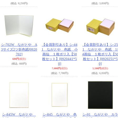
(税込
:
8,250円)
(税込
:
3,850円)
シ-702W ながとや A
【会員割引あり】シ-44
【会員割引あり】シ-25
3サイズ2ツ折色紙
[0920
1 ながとや 色紙 小
1 ながとや 色紙 1/
702]
画仙 １枚ポリ入【50
4画仙 １枚ポリ入【5
枚セット】
[0920441*5
枚セット】
[0920251*5
600円
(税別)
0]
0]
(税込
:
660円)
7,000円
(税別)
5,500円
(税別)
(税込
:
7,700円)
(税込
:
6,050円)
シ-845W ながとや
シ-845 ながとや 色
シ-91 ながとや カラ