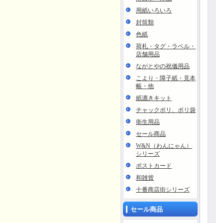
用紙いろいろ
封筒類
色紙
荷札・タグ・ラベル・
店舗用品
ながとやの祝儀用品
こより・障子紙・見本
帳・他
紙漉きキット
チャックポリ、ポリ袋
衛生用品
セール商品
W&N（わんにゃん）
シリーズ
ポストカード
和雑貨
十番商店街シリーズ
セール商品