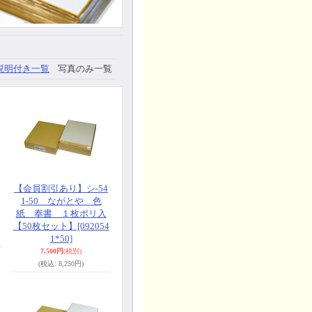
説明付き一覧
写真のみ一覧
【会員割引あり】シ-54
1-50 ながとや 色
紙 奉書 １枚ポリ入
【50枚セット】
[092054
1*50]
7,500円
(税別)
(税込
:
8,250円)