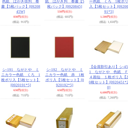
色紙 はがき倍判 奉
紙 はがき判 奉書【5
ー色紙 くろ 1枚ポ
書【5枚パック】
[09208
枚パック】
[0920845]
入【5枚セット】
[0920
45W]
91*5]
550円
(税別)
830円
(税別)
(税込
:
605円)
1,500円
(税別)
(税込
:
913円)
(税込
:
1,650円)
【会員割引あり】シ-45
シ-191 ながとや ミ
シ-192 ながとや ミ
1 ながとや 色紙 
ニカラー色紙 くろ 1
ニカラー色紙 赤 1枚
４画仙 １枚ポリ入【
枚ポリ入【5枚セット】
ポリ入【5枚セット】
[0
0枚セット】
[0920451*
[0920191*5]
920192*5]
0]
650円
(税別)
650円
(税別)
6,600円
(税別)
(税込
:
715円)
(税込
:
715円)
(税込
:
7,260円)