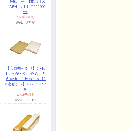
リ
ー色紙 赤 1枚ポリ入
0
【5枚セット】
[0920092
*5]
1,500円
(税別)
(税込
:
1,650円)
【会員割引あり】シ-46
Ｆ
1 ながとや 色紙 Ｆ
2
６画仙 １枚ポリ入【2
2
0枚セット】
[0920461*2
0]
10,400円
(税別)
(税込
:
11,440円)