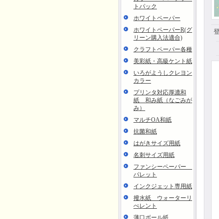
トパック
ホワイトペーパー
ホワイトペーパーR(グ
リーン購入法適合)
クラフトペーパー各種
美彩紙・高級ケント紙
いろがようしクレヨン
カラー
プリンタ対応厚漉和
紙 和み紙（なごみが
み）
マルチOA和紙
抗菌和紙
はがきサイズ用紙
名刺サイズ用紙
ファンシーペーパー
パレット
インクジェット専用紙
撥水紙 ウォーターリ
ぺレント
薄口ボール紙