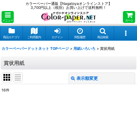
カラーペーパー通販【Nagatoyaオンラインストア】
3,700円以上（税別）お買い上げで送料無料！
メニュー
カート
商品カテゴリ
ご利用案内
ログイン
閲覧履歴
商品検索
カラーペーパードットネット TOPページ
>
用紙いろいろ
>
賞状用紙
賞状用紙
表示順変更
閉じる
16
件
表示数
:
並び順
:
絞り込む