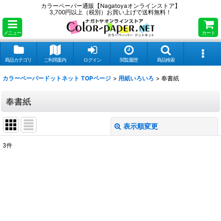
カラーペーパー通販【Nagatoyaオンラインストア】
3,700円以上（税別）お買い上げで送料無料！
メニュー
カート
商品カテゴリ
ご利用案内
ログイン
閲覧履歴
商品検索
カラーペーパードットネット TOPページ
>
用紙いろいろ
>
奉書紙
奉書紙
表示順変更
閉じる
3
件
表示数
:
並び順
:
絞り込む