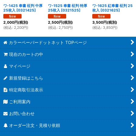
ワ-1425 奉書 柾判 中厚
ワ-1525 奉書 柾判 特厚
ワ-1625 紅奉書 柾判 25
25枚入
[
0321425
]
25枚入
[
0321525
]
枚入
[
0321625
]
2,000
円
(税別)
2,500
円
(税別)
3,500
円
(税別)
(
税込
:
2,200
円
)
(
税込
:
2,750
円
)
(
税込
:
3,850
円
)
カラーペーパードットネット TOPページ
現在のカートの中
マイページ
新規登録はこちら
特定商取引法表示
ご利用案内
お問い合わせ
オーダー注文・見積り依頼