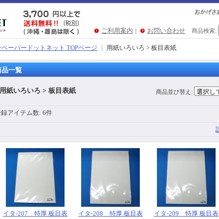
ご利用案内
お問い合わせ
｜
商品検索
:
ペーパードットネット TOPページ
｜
用紙いろいろ > 板目表紙
商品一覧
用紙いろいろ > 板目表紙
商品並び替え
:
登録アイテム数
:
6件
イタ-207 特厚 板目表
イタ-208 特厚 板目表
イタ-209 特厚 板目表