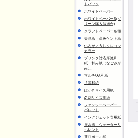
トパック
ホワイトペーパー
ホワイトペーパーR(グ
リーン購入法適合)
クラフトペーパー各種
美彩紙・高級ケント紙
いろがようしクレヨン
カラー
プリンタ対応厚漉和
紙 和み紙（なごみが
み）
マルチOA和紙
抗菌和紙
はがきサイズ用紙
名刺サイズ用紙
ファンシーペーパー
パレット
インクジェット専用紙
撥水紙 ウォーターリ
ぺレント
薄口ボール紙