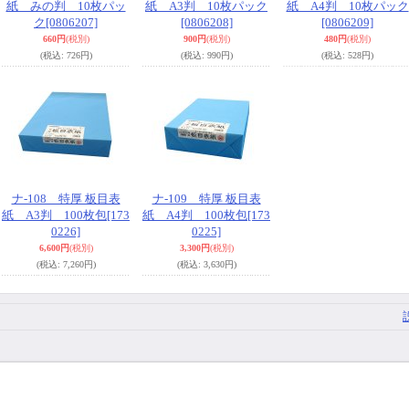
紙 みの判 10枚パッ
紙 A3判 10枚パック
紙 A4判 10枚パック
ク
[0806207]
[0806208]
[0806209]
660円
(税別)
900円
(税別)
480円
(税別)
(税込
:
726円)
(税込
:
990円)
(税込
:
528円)
ナ-108 特厚 板目表
ナ-109 特厚 板目表
紙 A3判 100枚包
[173
紙 A4判 100枚包
[173
0226]
0225]
6,600円
(税別)
3,300円
(税別)
(税込
:
7,260円)
(税込
:
3,630円)