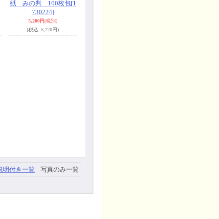
紙 みの判 100枚包
[1
730224]
5,200円
(税別)
(税込
:
5,720円)
説明付き一覧
写真のみ一覧