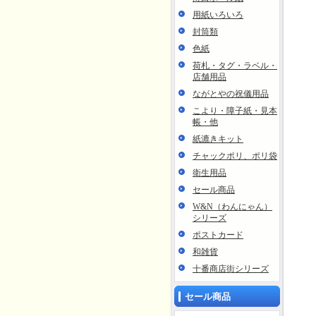
用紙いろいろ
封筒類
色紙
荷札・タグ・ラベル・
店舗用品
ながとやの祝儀用品
こより・障子紙・見本
帳・他
紙漉きキット
チャックポリ、ポリ袋
衛生用品
セール商品
W&N（わんにゃん）
シリーズ
ポストカード
和雑貨
十番商店街シリーズ
セール商品