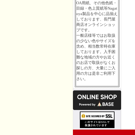
OA用紙、その他色紙・
目録・色上質紙等Nagat
oya製品を中心に品揃え
しております、長門屋
商店オンラインショッ
プです。
一般店様等ではお取扱
の少ない色やサイズを
含め、相当数常時在庫
しております。入手困
難な地域の方やお近く
のお店で取扱がなくお
探しの方、大量にご入
用の方は是非ご利用下
さい。