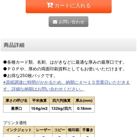
カートに入れる
お問い合わせ
商品詳細
●各種カード類、名刺、はがきなどに最適な厚みの最厚口です。
●ＰＯＰや、厚めの両面印刷資料としてもお使いいただけます。
●お得な250枚パックです。
※原紙調達に時間がかかるため、納期に４〜１５営業日いただきま
す。詳細な納期はお問い合わせください。
厚さの呼び名
平米換算
四六判換算
厚み(mm)
最厚口
154g/m2
132kg/四六
0.18mm
プリンタ適性
インクジェット
レーザー
コピー
軽印刷
手書き