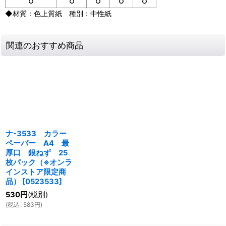
○
○
○
○
○
◆材質：色上質紙 種別：中性紙
関連のおすすめ商品
ナ-3533 カラー
ペーパー A4 最
厚口 銀ねず 25
枚パック（※オンラ
インストア限定商
品）
[
0523533
]
530
円
(税別)
(
税込
:
583
円
)