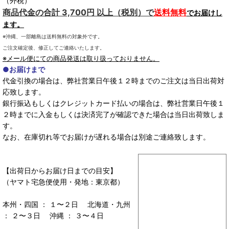
（外税）
商品代金の合計 3,700円 以上（税別）で
送料無料
でお届けし
ます。
※沖縄、一部離島は送料無料の対象外です。
ご注文確定後、修正してご連絡いたします。
※メール便にての商品発送は取り扱っておりません。
●お届けまで
代金引換の場合は、弊社営業日午後１２時までのご注文は当日出荷対
応致します。
銀行振込もしくはクレジットカード払いの場合は、弊社営業日午後１
２時までに入金もしくは決済完了が確認できた場合は当日出荷致しま
す。
なお、在庫切れ等でお届けが遅れる場合は別途ご連絡致します。
【出荷日からお届け日までの目安】
（ヤマト宅急便使用・発地：東京都）
本州・四国 ： １〜２日 北海道・九州
： ２〜３日 沖縄 ： ３〜４日