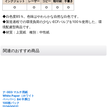
インクジェット
レーザー
コピー
軽印刷
手書き
○
○
○
○
○
◆白色度85％。色味はやわらかな自然な白色です。
◆製造過程での環境負荷の少ないECFパルプを100％使用した、環
境配慮型商品です。
◆材質：上質紙 種別：中性紙
関連のおすすめ商品
ナ-003 マルチ用紙
White Paper（ホワイト
ペーパー）B4 中厚口
100枚パック
[
0360003
]