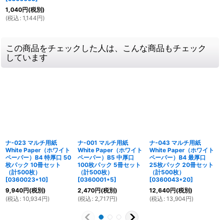
1,040
円
(税別)
(
税込
:
1,144
円
)
この商品をチェックした人は、こんな商品もチェック
しています
ナ-023 マルチ用紙
ナ-001 マルチ用紙
ナ-043 マルチ用紙
White Paper（ホワイト
White Paper（ホワイト
White Paper（ホワイト
ペーパー）B4 特厚口 50
ペーパー）B5 中厚口
ペーパー）B4 最厚口
枚パック 10冊セット
100枚パック 5冊セット
25枚パック 20冊セット
（計500枚）
（計500枚）
（計500枚）
[
0360023*10
]
[
0360001*5
]
[
0360043*20
]
9,940
円
(税別)
2,470
円
(税別)
12,640
円
(税別)
(
税込
:
10,934
円
)
(
税込
:
2,717
円
)
(
税込
:
13,904
円
)