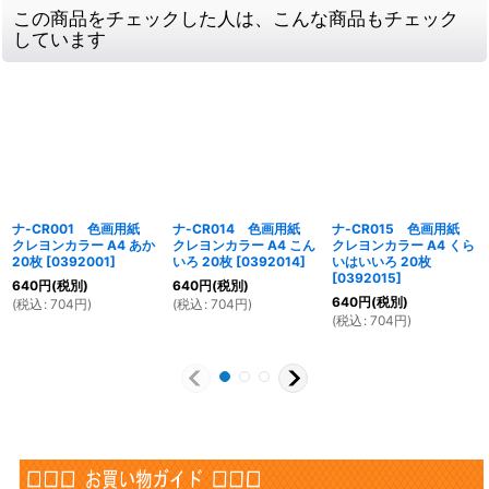
この商品をチェックした人は、こんな商品もチェック
しています
ナ-CR001 色画用紙
ナ-CR014 色画用紙
ナ-CR015 色画用紙
クレヨンカラー A4 あか
クレヨンカラー A4 こん
クレヨンカラー A4 くら
20枚
[
0392001
]
いろ 20枚
[
0392014
]
いはいいろ 20枚
[
0392015
]
640
円
(税別)
640
円
(税別)
640
円
(税別)
(
税込
:
704
円
)
(
税込
:
704
円
)
(
税込
:
704
円
)