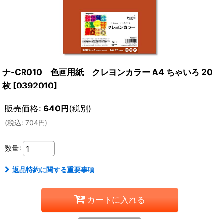
ナ-CR010 色画用紙 クレヨンカラー A4 ちゃいろ 20
枚
[
0392010
]
販売価格
:
640
円
(税別)
(
税込
:
704
円
)
数量
:
返品特約に関する重要事項
カートに入れる