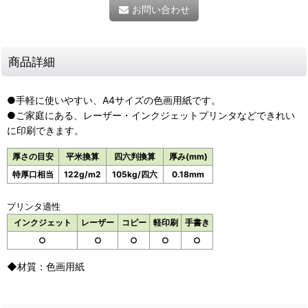
お問い合わせ
商品詳細
●手軽に使いやすい、A4サイズの色画用紙です。
●ご家庭にある、レーザー・インクジェットプリンタなどできれい
に印刷できます。
厚さの目安
平米換算
四六判換算
厚み(mm)
特厚口相当
122g/m2
105kg/四六
0.18mm
プリンタ適性
インクジェット
レーザー
コピー
軽印刷
手書き
○
○
○
○
○
◆材質：色画用紙