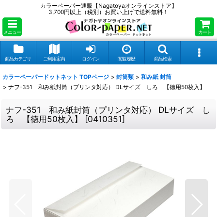
カラーペーパー通販【Nagatoyaオンラインストア】
3,700円以上（税別）お買い上げで送料無料！
メニュー
カート
商品カテゴリ
ご利用案内
ログイン
閲覧履歴
商品検索
カラーペーパードットネット TOPページ
>
封筒類
>
和み紙 封筒
>
ナフ-351 和み紙封筒（プリンタ対応） DLサイズ しろ 【徳用50枚入】
ナフ-351 和み紙封筒（プリンタ対応） DLサイズ し
ろ 【徳用50枚入】
[
0410351
]