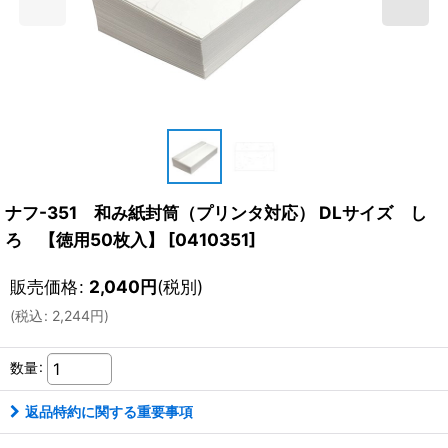
ナフ-351 和み紙封筒（プリンタ対応） DLサイズ し
ろ 【徳用50枚入】
[
0410351
]
販売価格
:
2,040
円
(税別)
(
税込
:
2,244
円
)
数量
:
返品特約に関する重要事項