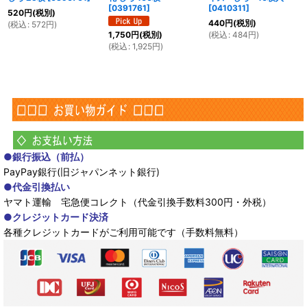
[
0391761
]
[
0410311
]
520
円
(税別)
440
円
(税別)
(
税込
:
572
円
)
(
税込
:
484
円
)
1,750
円
(税別)
(
税込
:
1,925
円
)
●銀行振込（前払）
PayPay銀行(旧ジャパンネット銀行)
●代金引換払い
ヤマト運輸 宅急便コレクト（代金引換手数料300円・外税）
●クレジットカード決済
各種クレジットカードがご利用可能です（手数料無料）