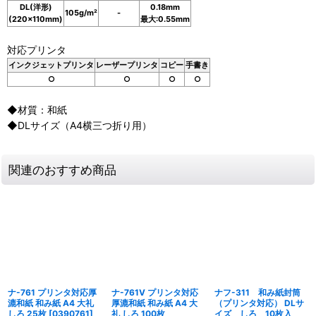
DL(洋形)
0.18mm
105g/
m²
-
(220×110mm)
最大:0.55mm
対応プリンタ
インクジェットプリンタ
レーザープリンタ
コピー
手書き
○
○
○
○
◆材質：和紙
◆DLサイズ（A4横三つ折り用）
関連のおすすめ商品
ナ-761 プリンタ対応厚
ナ-761V プリンタ対応
ナフ-311 和み紙封筒
漉和紙 和み紙 A4 大礼
厚漉和紙 和み紙 A4 大
（プリンタ対応） DLサ
しろ 25枚
[
0390761
]
礼 しろ 100枚
イズ しろ 10枚入