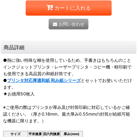
カートに入れる
お問い合わせ
商品詳細
●熱に強い特殊な糊を使用しているため、手書きはもちろんのこと
インクジェットプリンタ・レーザープリンタ・コピー機・軽印刷で
も使用できる高品質の和紙封筒です。
●
プリンタ対応厚漉和紙 和み紙シリーズ
とセットでお使いいただけ
ます。
★お徳用50枚入
※ご使用の際はプリンタが厚み及び封筒印刷に対応しているかご確
認ください。（厚さ0.18mm、最大厚み0.55mmの封筒が給紙可能
な機器に限ります。）
サイズ
平米換算
四六判換算
厚み(mm)