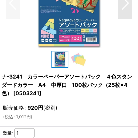
ナ-3241 カラーペーパーアソートパック ４色スタン
ダードカラー A4 中厚口 100枚パック（25枚×4
色）
[
0503241
]
販売価格
:
920
円
(税別)
(
税込
:
1,012
円
)
数量
: