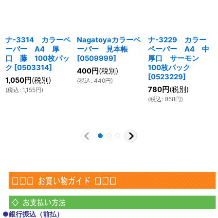
ナ-3314 カラーペ
Nagatoyaカラーペ
ナ-3229 カラー
ーパー A4 厚
ーパー 見本帳
ペーパー A4 中
口 藤 100枚パッ
[
0509999
]
厚口 サーモン
ク
[
0503314
]
100枚パック
400
円
(税別)
[
0523229
]
1,050
円
(税別)
(
税込
:
440
円
)
780
円
(税別)
(
税込
:
1,155
円
)
(
税込
:
858
円
)
●銀行振込（前払）