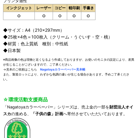
プリンタ適性
インクジェット
レーザー
コピー
軽印刷
手書き
○
○
○
○
○
◆サイズ：A4（210×297mm）
◆25枚×4色＝100枚入（クリーム・うぐいす・空・桃）
◆材質：色上質紙 種別：中性紙
◆日本製
※商品画像の色は現物と近くなるよう作成しておりますが、お使いのモニタの設定により、差異
が生じることがございますので、ご了承ください。
→見本のご依頼はこちら
Nagatoyaカラーペーパー見本帳
また、製造ロットにより、わずかな色調の違いが生じる場合があります。予めご了承くださ
い。
☆環境活動支援商品
「Nagatoyaカラーペーパー」シリーズは、売上金の一部を
財団法人オイ
スカ
の進める、
「子供の森」計画
へ寄付させていただいております。