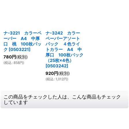
ナ-3221 カラーペ
ナ-3242 カラー
ーパー A4 中厚
ペーパーアソート
口 桃 100枚パッ
パック ４色ライ
ク
[
0503221
]
トカラー A4 中
厚口 100枚パック
780
円
(税別)
（25枚×4色）
(
税込
:
858
円
)
[
0503242
]
920
円
(税別)
(
税込
:
1,012
円
)
この商品をチェックした人は、こんな商品もチェック
しています