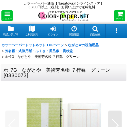
カラーペーパー通販【Nagatoyaオンラインストア】
3,700円以上（税別）お買い上げで送料無料！
メニュー
カート
商品カテゴリ
ご利用案内
ログイン
閲覧履歴
商品検索
カラーペーパードットネット TOPページ
>
ながとやの祝儀用品
>
芳名帳・式辞用紙・ふくさ・風呂敷・賞状盆
>
ホ-7G ながとや 美術芳名帳 ７行罫 グリーン
ホ-7G ながとや 美術芳名帳 ７行罫 グリーン
[
0330073
]