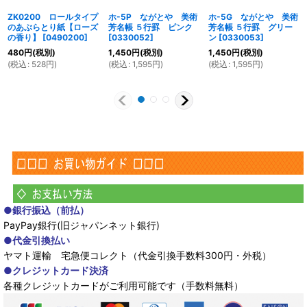
ZK0200 ロールタイプ
ホ-5P ながとや 美術
ホ-5G ながとや 美術
のあぶらとり紙【ローズ
芳名帳 ５行罫 ピンク
芳名帳 ５行罫 グリー
の香り】
[
0490200
]
[
0330052
]
ン
[
0330053
]
480
円
(税別)
1,450
円
(税別)
1,450
円
(税別)
(
税込
:
528
円
)
(
税込
:
1,595
円
)
(
税込
:
1,595
円
)
●銀行振込（前払）
PayPay銀行(旧ジャパンネット銀行)
●代金引換払い
ヤマト運輸 宅急便コレクト（代金引換手数料300円・外税）
●クレジットカード決済
各種クレジットカードがご利用可能です（手数料無料）