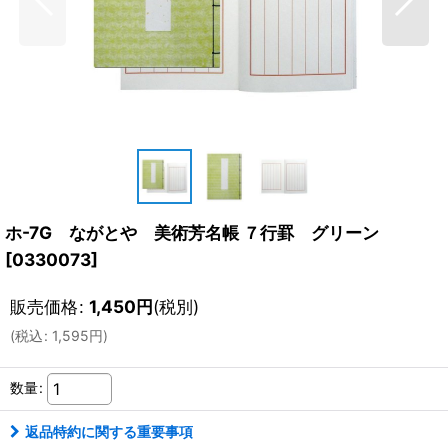
ホ-7G ながとや 美術芳名帳 ７行罫 グリーン
[
0330073
]
販売価格
:
1,450
円
(税別)
(
税込
:
1,595
円
)
数量
:
返品特約に関する重要事項