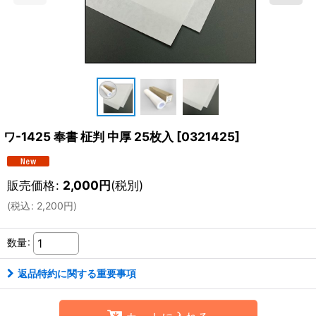
ワ-1425 奉書 柾判 中厚 25枚入
[
0321425
]
販売価格
:
2,000
円
(税別)
(
税込
:
2,200
円
)
数量
:
返品特約に関する重要事項