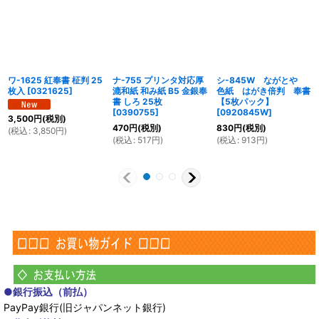
ワ-1625 紅奉書 柾判 25
ナ-755 プリンタ対応厚
シ-845W ながとや
枚入
[
0321625
]
漉和紙 和み紙 B5 金銀奉
色紙 はがき倍判 奉書
書 しろ 25枚
【5枚パック】
[
0390755
]
[
0920845W
]
3,500
円
(税別)
470
円
(税別)
830
円
(税別)
(
税込
:
3,850
円
)
(
税込
:
517
円
)
(
税込
:
913
円
)
●銀行振込（前払）
PayPay銀行(旧ジャパンネット銀行)