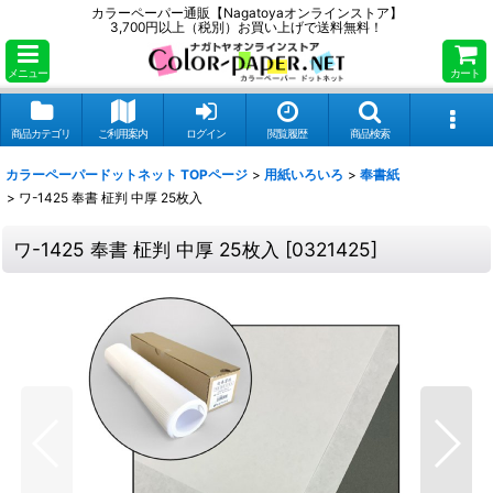
カラーペーパー通販【Nagatoyaオンラインストア】
3,700円以上（税別）お買い上げで送料無料！
メニュー
カート
商品カテゴリ
ご利用案内
ログイン
閲覧履歴
商品検索
カラーペーパードットネット TOPページ
>
用紙いろいろ
>
奉書紙
>
ワ-1425 奉書 柾判 中厚 25枚入
ワ-1425 奉書 柾判 中厚 25枚入
[
0321425
]