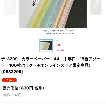
ナ-3299 カラーペーパー A4 中厚口 15色アソー
ト 100枚パック（※オンラインストア限定商品）
[
0883299
]
販売価格
:
830
円
(税別)
(
税込
:
913
円
)