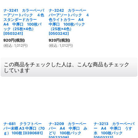
ナ-3241 カラーペーパ
ナ-3242 カラーペー
ーアソートパック ４色
パーアソートパック ４
スタンダードカラー
色ライトカラー A4
A4 中厚口 100枚パ
中厚口 100枚パック
ック（25枚×4色）
（25枚×4色）
[
0503241
]
[
0503242
]
920
円
(税別)
920
円
(税別)
(
税込
:
1,012
円
)
(
税込
:
1,012
円
)
この商品をチェックした人は、こんな商品もチェック
しています
ナ-681 クラフトペー
ナ-3209 カラーペー
ナ-3213 カラーペーパ
パー未晒 A3 中厚口（70
パー A4 中厚口 み
ー A4 中厚口 うす
ｇ） 100枚
[
0390681
]
どり 100枚パック
水 100枚パック
[
0523209
]
[
0503213
]