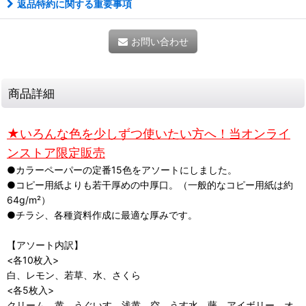
返品特約に関する重要事項
お問い合わせ
商品詳細
★いろんな色を少しずつ使いたい方へ！当オンライ
ンストア限定販売
●カラーペーパーの定番15色をアソートにしました。
●コピー用紙よりも若干厚めの中厚口。（一般的なコピー用紙は約
64g/
m²
）
●チラシ、各種資料作成に最適な厚みです。
【アソート内訳】
<各10枚入>
白、レモン、若草、水、さくら
<各5枚入>
クリーム、黄、うぐいす、浅黄、空、うす水、藤、アイボリー、オ