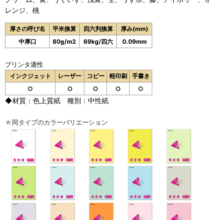
レンジ、桃
厚さの呼び名
平米換算
四六判換算
厚み(mm)
中厚口
80g/m2
69kg/四六
0.09mm
プリンタ適性
インクジェット
レーザー
コピー
軽印刷
手書き
○
○
○
○
○
◆材質：色上質紙 種別：中性紙
☆同タイプのカラーバリエーション