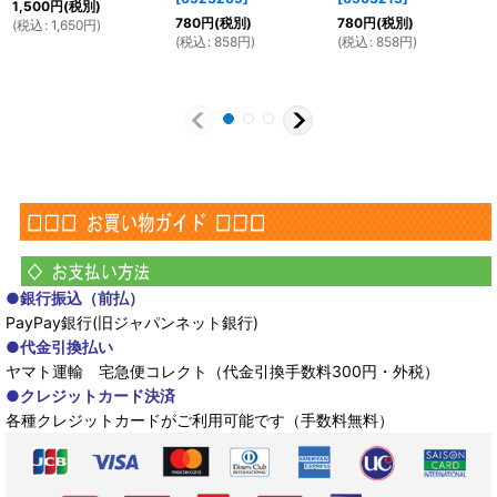
1,500
円
(税別)
780
円
(税別)
780
円
(税別)
(
税込
:
1,650
円
)
(
税込
:
858
円
)
(
税込
:
858
円
)
●銀行振込（前払）
PayPay銀行(旧ジャパンネット銀行)
●代金引換払い
ヤマト運輸 宅急便コレクト（代金引換手数料300円・外税）
●クレジットカード決済
各種クレジットカードがご利用可能です（手数料無料）