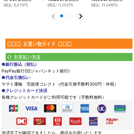
(
税込
:
8,470
円
)
(
税込
:
11,253
円
)
(
税込
:
15,048
円
)
●銀行振込（前払）
PayPay銀行(旧ジャパンネット銀行)
●代金引換払い
ヤマト運輸 宅急便コレクト（代金引換手数料300円・外税）
●クレジットカード決済
各種クレジットカードがご利用可能です（手数料無料）
決済完了が確認できましたら、商品を出荷いたします