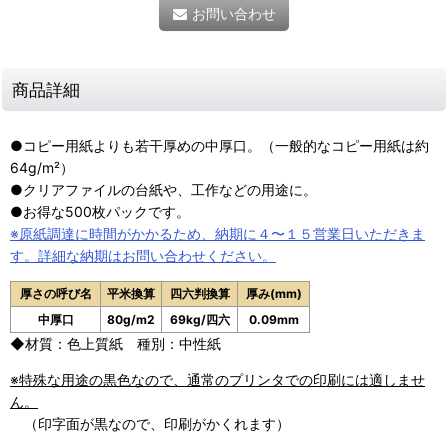
お問い合わせ
商品詳細
●コピー用紙よりも若干厚めの中厚口。（一般的なコピー用紙は約
64g/
m²
）
●クリアファイルの台紙や、工作などの用途に。
●お得な500枚パックです。
※原紙調達に時間がかかるため、納期に４〜１５営業日いただきま
す。詳細な納期はお問い合わせください。
厚さの呼び名
平米換算
四六判換算
厚み(mm)
中厚口
80g/m2
69kg/四六
0.09mm
◆材質：色上質紙 種別：中性紙
※特殊な用途の黒色なので、通常のプリンタでの印刷には適しませ
ん。
（印字面が黒なので、印刷がかくれます）