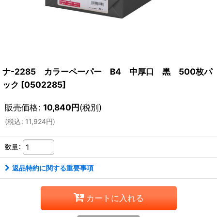
ナ-2285 カラーペーパー B4 中厚口 黒 500枚パ
ック
[
0502285
]
販売価格
:
10,840
円
(税別)
(
税込
:
11,924
円
)
数量
:
返品特約に関する重要事項
カートに入れる