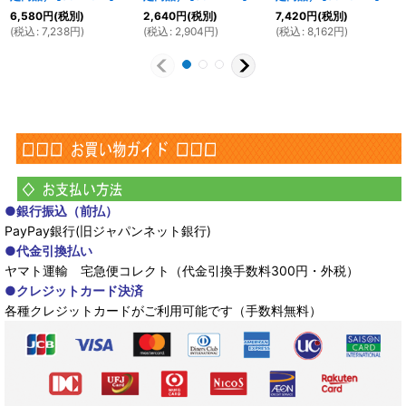
6,580
円
(税別)
2,640
円
(税別)
7,420
円
(税別)
(
税込
:
7,238
円
)
(
税込
:
2,904
円
)
(
税込
:
8,162
円
)
●銀行振込（前払）
PayPay銀行(旧ジャパンネット銀行)
●代金引換払い
ヤマト運輸 宅急便コレクト（代金引換手数料300円・外税）
●クレジットカード決済
各種クレジットカードがご利用可能です（手数料無料）