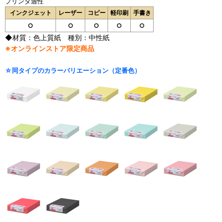
プリンタ適性
インクジェット
レーザー
コピー
軽印刷
手書き
○
○
○
○
○
◆材質：色上質紙 種別：中性紙
※オンラインストア限定商品
☆同タイプのカラーバリエーション（定番色）