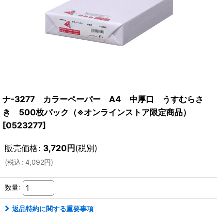
ナ-3277 カラーペーパー A4 中厚口 うすむらさ
き 500枚パック（※オンラインストア限定商品）
[
0523277
]
販売価格
:
3,720
円
(税別)
(
税込
:
4,092
円
)
数量
:
返品特約に関する重要事項