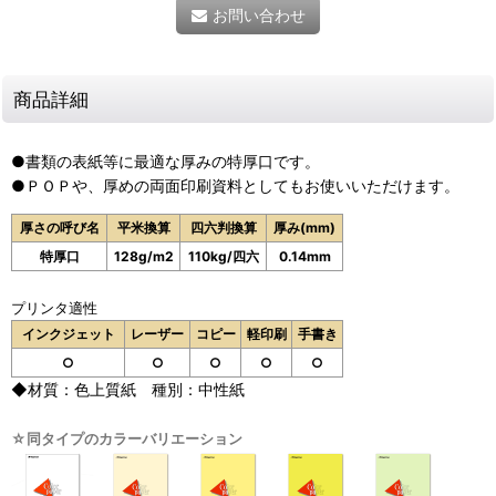
お問い合わせ
商品詳細
●書類の表紙等に最適な厚みの特厚口です。
●ＰＯＰや、厚めの両面印刷資料としてもお使いいただけます。
厚さの呼び名
平米換算
四六判換算
厚み(mm)
特厚口
128g/m2
110kg/四六
0.14mm
プリンタ適性
インクジェット
レーザー
コピー
軽印刷
手書き
○
○
○
○
○
◆材質：色上質紙 種別：中性紙
☆同タイプのカラーバリエーション