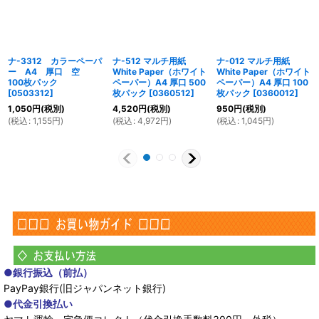
ナ-3312 カラーペーパ
ナ-512 マルチ用紙
ナ-012 マルチ用紙
ー A4 厚口 空
White Paper（ホワイト
White Paper（ホワイト
100枚パック
ペーパー）A4 厚口 500
ペーパー）A4 厚口 100
[
0503312
]
枚パック
[
0360512
]
枚パック
[
0360012
]
1,050
円
(税別)
4,520
円
(税別)
950
円
(税別)
(
税込
:
1,155
円
)
(
税込
:
4,972
円
)
(
税込
:
1,045
円
)
●銀行振込（前払）
PayPay銀行(旧ジャパンネット銀行)
●代金引換払い