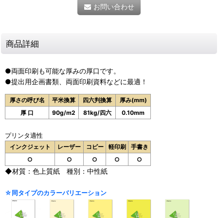
お問い合わせ
商品詳細
●両面印刷も可能な厚みの厚口です。
●提出用企画書類、両面印刷資料などに最適！
厚さの呼び名
平米換算
四六判換算
厚み(mm)
厚 口
90g/m2
81kg/四六
0.10mm
プリンタ適性
インクジェット
レーザー
コピー
軽印刷
手書き
○
○
○
○
○
◆材質：色上質紙 種別：中性紙
☆同タイプのカラーバリエーション