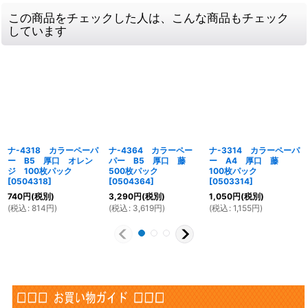
この商品をチェックした人は、こんな商品もチェック
しています
ナ-4318 カラーペーパ
ナ-4364 カラーペー
ナ-3314 カラーペーパ
ー B5 厚口 オレン
パー B5 厚口 藤
ー A4 厚口 藤
ジ 100枚パック
500枚パック
100枚パック
[
0504318
]
[
0504364
]
[
0503314
]
740
円
(税別)
3,290
円
(税別)
1,050
円
(税別)
(
税込
:
814
円
)
(
税込
:
3,619
円
)
(
税込
:
1,155
円
)