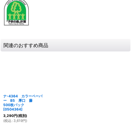
関連のおすすめ商品
ナ-4364 カラーペーパ
ー B5 厚口 藤
500枚パック
[
0504364
]
3,290
円
(税別)
(
税込
:
3,619
円
)