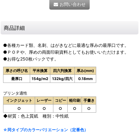
お問い合わせ
商品詳細
●各種カード類、名刺、はがきなどに最適な厚みの最厚口です。
●ＰＯＰや、厚めの両面印刷資料としてもお使いいただけます。
●お得な250枚パックです。
厚さの呼び名
平米換算
四六判換算
厚み(mm)
最厚口
154g/m2
132kg/四六
0.18mm
プリンタ適性
インクジェット
レーザー
コピー
軽印刷
手書き
○
○
○
○
○
◆材質：色上質紙 種別：中性紙
☆同タイプのカラーバリエーション（定番色）