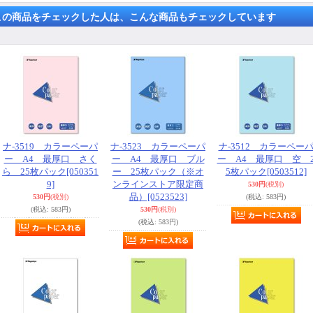
この商品をチェックした人は、こんな商品もチェックしています
ナ-3519 カラーペーパ
ナ-3523 カラーペーパ
ナ-3512 カラーペー
ー A4 最厚口 さく
ー A4 最厚口 ブル
ー A4 最厚口 空 
ら 25枚パック
[050351
ー 25枚パック（※オ
5枚パック
[0503512]
9]
ンラインストア限定商
530円
(税別)
品）
[0523523]
530円
(税別)
(税込
:
583円)
(税込
:
583円)
530円
(税別)
(税込
:
583円)