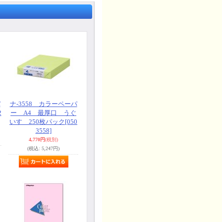
パ
ナ-3558 カラーペーパ
2
ー A4 最厚口 うぐ
いす 250枚パック
[050
3558]
4,770円
(税別)
(税込
:
5,247円)