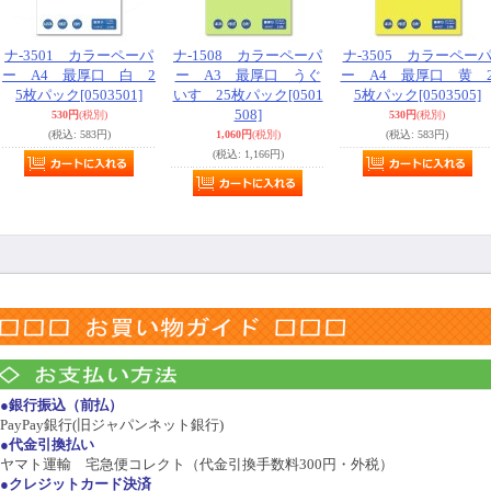
ナ-3501 カラーペーパ
ナ-1508 カラーペーパ
ナ-3505 カラーペー
ー A4 最厚口 白 2
ー A3 最厚口 うぐ
ー A4 最厚口 黄 
5枚パック
[0503501]
いす 25枚パック
[0501
5枚パック
[0503505]
508]
530円
(税別)
530円
(税別)
(税込
:
583円)
1,060円
(税別)
(税込
:
583円)
(税込
:
1,166円)
●銀行振込（前払）
PayPay銀行(旧ジャパンネット銀行)
●代金引換払い
ヤマト運輸 宅急便コレクト（代金引換手数料300円・外税）
●クレジットカード決済