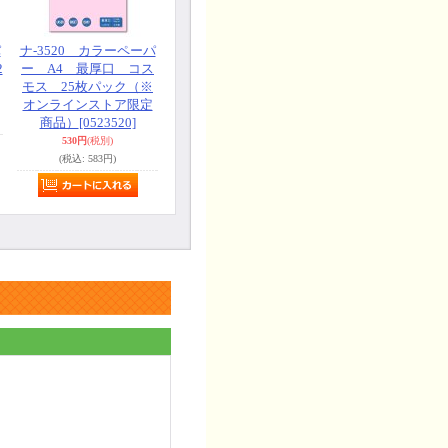
パ
ナ-3520 カラーペーパ
2
ー A4 最厚口 コス
モス 25枚パック（※
オンラインストア限定
商品）
[0523520]
530円
(税別)
(税込
:
583円)