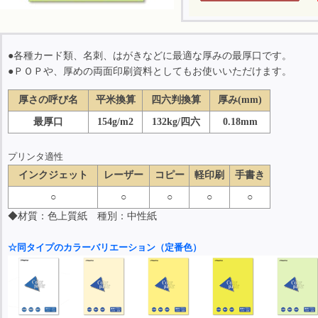
●各種カード類、名刺、はがきなどに最適な厚みの最厚口です。
●ＰＯＰや、厚めの両面印刷資料としてもお使いいただけます。
厚さの呼び名
平米換算
四六判換算
厚み(mm)
最厚口
154g/m2
132kg/四六
0.18mm
プリンタ適性
インクジェット
レーザー
コピー
軽印刷
手書き
○
○
○
○
○
◆材質：色上質紙 種別：中性紙
☆同タイプのカラーバリエーション（定番色）