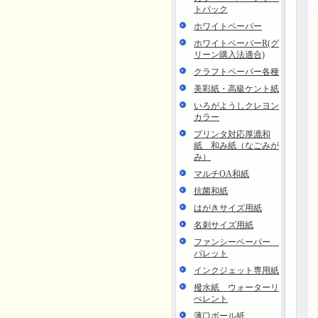
トパック
ホワイトペーパー
ホワイトペーパーR(グ
リーン購入法適合)
クラフトペーパー各種
美彩紙・高級ケント紙
いろがようしクレヨン
カラー
プリンタ対応厚漉和
紙 和み紙（なごみが
み）
マルチOA和紙
抗菌和紙
はがきサイズ用紙
名刺サイズ用紙
ファンシーペーパー
パレット
インクジェット専用紙
撥水紙 ウォーターリ
ぺレント
薄口ボール紙