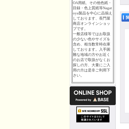
OA用紙、その他色紙・
目録・色上質紙等Nagat
oya製品を中心に品揃え
しております、長門屋
商店オンラインショッ
プです。
一般店様等ではお取扱
の少ない色やサイズを
含め、相当数常時在庫
しております。入手困
難な地域の方やお近く
のお店で取扱がなくお
探しの方、大量にご入
用の方は是非ご利用下
さい。