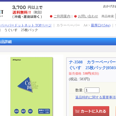
ご利用案内
お問い合わせ
｜
商品検索
:
ペーパードットネット TOPページ
｜ カラーペーパー A4 >
最厚口(154g)
｜
口 うぐいす 25枚パック
商品詳細
ナ-3508 カラーペーパ
ぐいす 25枚パック
[
0503
販売価格
:
530円
(税別)
(税込
:
583円
)
数量
:
返品特約に関する重要事項