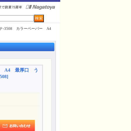
ナ-3508 カラーペーパー A4
ー A4 最厚口 う
508
]