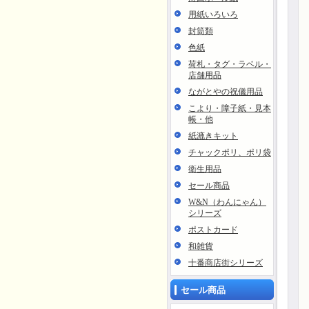
用紙いろいろ
封筒類
色紙
荷札・タグ・ラベル・
店舗用品
ながとやの祝儀用品
こより・障子紙・見本
帳・他
紙漉きキット
チャックポリ、ポリ袋
衛生用品
セール商品
W&N（わんにゃん）
シリーズ
ポストカード
和雑貨
十番商店街シリーズ
セール商品