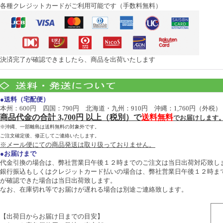
各種クレジットカードがご利用可能です（手数料無料）
決済完了が確認できましたら、商品を出荷いたします
●送料（宅配便）
本州：600円 四国：790円 北海道・九州：910円 沖縄：1,760円（外税）
商品代金の合計 3,700円 以上（税別）で
送料無料
でお届けします
※沖縄、一部離島は送料無料の対象外です。
ご注文確定後、修正してご連絡いたします。
※メール便にての商品発送は取り扱っておりません。
●お届けまで
代金引換の場合は、弊社営業日午後１２時までのご注文は当日出荷対応致し
銀行振込もしくはクレジットカード払いの場合は、弊社営業日午後１２時ま
が確認できた場合は当日出荷致します。
なお、在庫切れ等でお届けが遅れる場合は別途ご連絡致します。
【出荷日からお届け日までの目安】