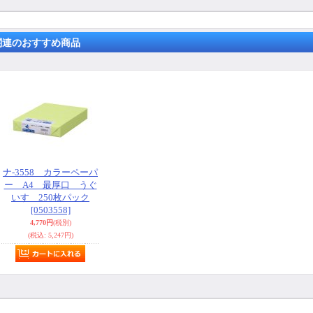
関連のおすすめ商品
ナ-3558 カラーペーパ
ー A4 最厚口 うぐ
いす 250枚パック
[0503558]
4,770円
(税別)
(税込
:
5,247円)