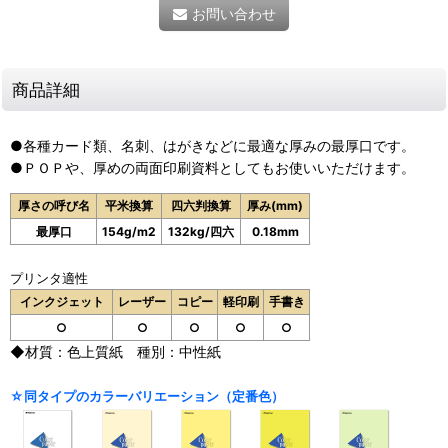
お問い合わせ
商品詳細
●各種カード類、名刺、はがきなどに最適な厚みの最厚口です。
●ＰＯＰや、厚めの両面印刷資料としてもお使いいただけます。
厚さの呼び名
平米換算
四六判換算
厚み(mm)
最厚口
154g/m2
132kg/四六
0.18mm
プリンタ適性
インクジェット
レーザー
コピー
軽印刷
手書き
○
○
○
○
○
◆材質：色上質紙 種別：中性紙
☆同タイプのカラーバリエーション（定番色）