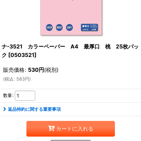
ナ-3521 カラーペーパー A4 最厚口 桃 25枚パッ
ク
[
0503521
]
販売価格
:
530
円
(税別)
(
税込
:
583
円
)
数量
:
返品特約に関する重要事項
カートに入れる