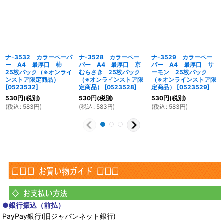
ナ-3532 カラーペーパ
ナ-3528 カラーペー
ナ-3529 カラーペー
ー A4 最厚口 柿
パー A4 最厚口 京
パー A4 最厚口 サ
25枚パック（※オンライ
むらさき 25枚パック
ーモン 25枚パック
ンストア限定商品）
（※オンラインストア限
（※オンラインストア限
[
0523532
]
定商品）
[
0523528
]
定商品）
[
0523529
]
530
円
(税別)
530
円
(税別)
530
円
(税別)
(
税込
:
583
円
)
(
税込
:
583
円
)
(
税込
:
583
円
)
●銀行振込（前払）
PayPay銀行(旧ジャパンネット銀行)