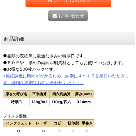
お問い合わせ
商品詳細
●書類の表紙等に最適な厚みの特厚口です。
●ＰＯＰや、厚めの両面印刷資料としてもお使いいただけます。
●お得な500枚パックです。
※原紙調達に時間がかかるため、納期に４〜１５営業日いただきま
す。詳細な納期はお問い合わせください。
厚さの呼び名
平米換算
四六判換算
厚み(mm)
特厚口
128g/m2
110kg/四六
0.14mm
プリンタ適性
インクジェット
レーザー
コピー
軽印刷
手書き
○
○
○
○
○