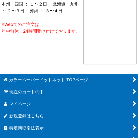
本州・四国 ： １〜２日 北海道・九州
： ２〜３日 沖縄 ： ３〜４日
※Webでのご注文は、
年中無休・24時間受け付けております。
カラーペーパードットネット TOPページ
現在のカートの中
マイページ
新規登録はこちら
特定商取引法表示