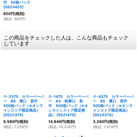
竹 50枚パック
[
0523425
]
820
円
(税別)
(
税込
:
902
円
)
この商品をチェックした人は、こんな商品もチェック
しています
ナ-2375 カラーペーパ
ナ-1475 カラーペーパ
ナ-4375 カラーペーパ
ー B4 厚口 若竹
ー A3 特厚口 若
ー B5 厚口 若竹
500枚パック（※オンラ
竹 500枚パック（※オ
500枚パック（※オンラ
インストア限定商品）
ンラインストア限定商
インストア限定商品）
[
0522375
]
品）
[
0521475
]
[
0524375
]
6,580
円
(税別)
14,840
円
(税別)
3,290
円
(税別)
(
税込
:
7,238
円
)
(
税込
:
16,324
円
)
(
税込
:
3,619
円
)