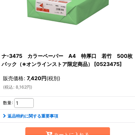
ナ-3475 カラーペーパー A4 特厚口 若竹 500枚
パック（※オンラインストア限定商品）
[
0523475
]
販売価格
:
7,420
円
(税別)
(
税込
:
8,162
円
)
数量
:
返品特約に関する重要事項
カートに入れる