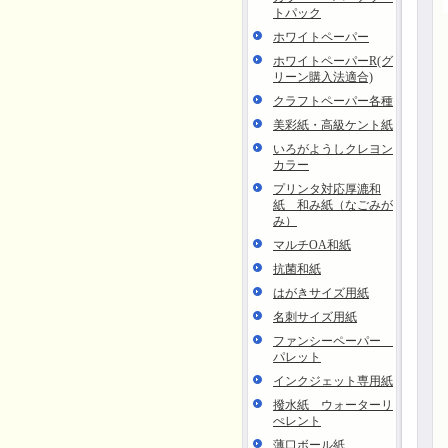
トパック
ホワイトペーパー
ホワイトペーパーR(グ
リーン購入法適合)
クラフトペーパー各種
美彩紙・高級ケント紙
いろがようしクレヨン
カラー
プリンタ対応厚漉和
紙 和み紙（なごみが
み）
マルチOA和紙
抗菌和紙
はがきサイズ用紙
名刺サイズ用紙
ファンシーペーパー
パレット
インクジェット専用紙
撥水紙 ウォーターリ
ぺレント
薄口ボール紙