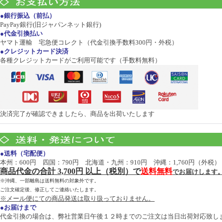
●銀行振込（前払）
PayPay銀行(旧ジャパンネット銀行)
●代金引換払い
ヤマト運輸 宅急便コレクト（代金引換手数料300円・外税）
●クレジットカード決済
各種クレジットカードがご利用可能です（手数料無料）
決済完了が確認できましたら、商品を出荷いたします
●送料（宅配便）
本州：600円 四国：790円 北海道・九州：910円 沖縄：1,760円（外税）
商品代金の合計 3,700円 以上（税別）で
送料無料
でお届けします
※沖縄、一部離島は送料無料の対象外です。
ご注文確定後、修正してご連絡いたします。
※メール便にての商品発送は取り扱っておりません。
●お届けまで
代金引換の場合は、弊社営業日午後１２時までのご注文は当日出荷対応致し