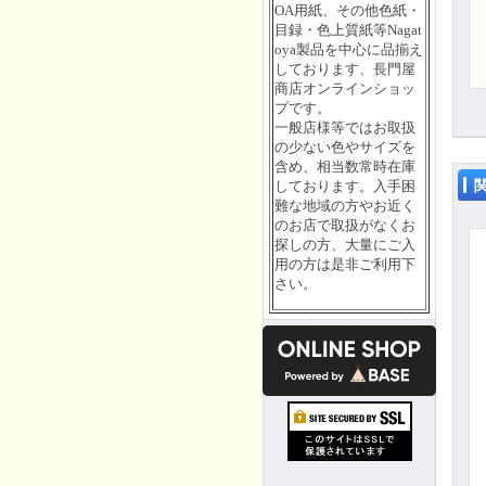
OA用紙、その他色紙・
目録・色上質紙等Nagat
oya製品を中心に品揃え
しております、長門屋
商店オンラインショッ
プです。
一般店様等ではお取扱
の少ない色やサイズを
含め、相当数常時在庫
しております。入手困
難な地域の方やお近く
のお店で取扱がなくお
探しの方、大量にご入
用の方は是非ご利用下
さい。