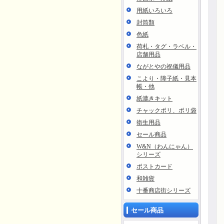
用紙いろいろ
封筒類
色紙
荷札・タグ・ラベル・
店舗用品
ながとやの祝儀用品
こより・障子紙・見本
帳・他
紙漉きキット
チャックポリ、ポリ袋
衛生用品
セール商品
W&N（わんにゃん）
シリーズ
ポストカード
和雑貨
十番商店街シリーズ
セール商品