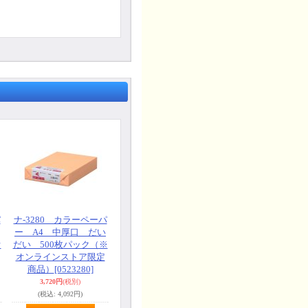
パ
ナ-3280 カラーペーパ
ー A4 中厚口 だい
オ
だい 500枚パック（※
オンラインストア限定
商品）
[0523280]
3,720円
(税別)
(税込
:
4,092円)