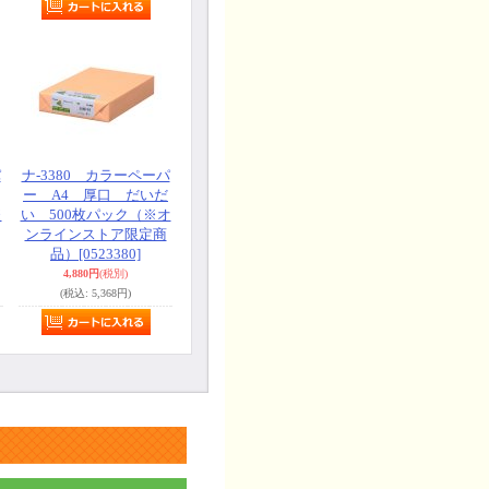
パ
ナ-3380 カラーペーパ
ー A4 厚口 だいだ
※
い 500枚パック（※オ
ンラインストア限定商
品）
[0523380]
4,880円
(税別)
(税込
:
5,368円)