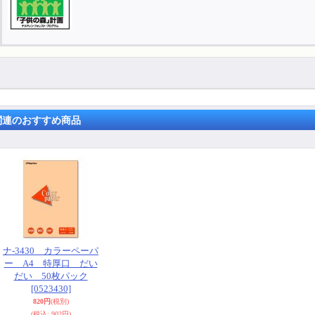
関連のおすすめ商品
ナ-3430 カラーペーパ
ー A4 特厚口 だい
だい 50枚パック
[0523430]
820円
(税別)
(税込
:
902円)