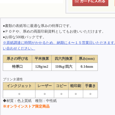
●書類の表紙等に最適な厚みの特厚口です。
●ＰＯＰや、厚めの両面印刷資料としてもお使いいただけます。
●お得な500枚パックです。
※原紙調達に時間がかかるため、納期に４〜１５営業日いただきます
い合わせください。
厚さの呼び名
平米換算
四六判換算
厚み(mm)
特厚口
128g/m2
110kg/四六
0.14mm
プリンタ適性
インクジェット
レーザー
コピー
軽印刷
手書き
○
○
○
○
○
◆材質：色上質紙 種別：中性紙
※オンラインストア限定商品