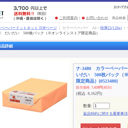
ご利用案内
お問い合わせ
｜
商品検索
:
ペーパードットネット TOPページ
｜ カラーペーパー A4 >
特厚口(128g)
｜
口 だいだい 500枚パック（※オンラインストア限定商品）
商品詳細
ナ-3480 カラーペーパ
いだい 500枚パック（
限定商品）
[
0523480
]
販売価格
:
7,420円
(税別)
(税込
:
8,162円
)
数量
:
返品特約に関する重要事項