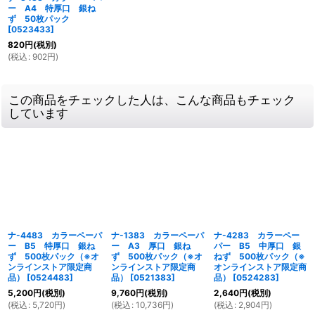
ー A4 特厚口 銀ね
ず 50枚パック
[
0523433
]
820
円
(税別)
(
税込
:
902
円
)
この商品をチェックした人は、こんな商品もチェック
しています
ナ-4483 カラーペーパ
ナ-1383 カラーペーパ
ナ-4283 カラーペー
ー B5 特厚口 銀ね
ー A3 厚口 銀ね
パー B5 中厚口 銀
ず 500枚パック（※オ
ず 500枚パック（※オ
ねず 500枚パック（※
ンラインストア限定商
ンラインストア限定商
オンラインストア限定商
品）
[
0524483
]
品）
[
0521383
]
品）
[
0524283
]
5,200
円
(税別)
9,760
円
(税別)
2,640
円
(税別)
(
税込
:
5,720
円
)
(
税込
:
10,736
円
)
(
税込
:
2,904
円
)