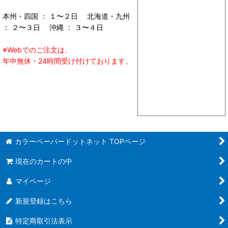
本州・四国 ： １〜２日 北海道・九州
： ２〜３日 沖縄 ： ３〜４日
※Webでのご注文は、
年中無休・24時間受け付けております。
カラーペーパードットネット TOPページ
現在のカートの中
マイページ
新規登録はこちら
特定商取引法表示