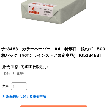
ナ-3483 カラーペーパー A4 特厚口 銀ねず 500
枚パック（※オンラインストア限定商品）
[
0523483
]
販売価格
:
7,420
円
(税別)
(
税込
:
8,162
円
)
数量
:
返品特約に関する重要事項