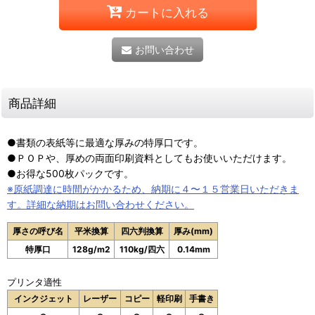
カートに入れる
お問い合わせ
商品詳細
●書類の表紙等に最適な厚みの特厚口です。
●ＰＯＰや、厚めの両面印刷資料としてもお使いいただけます。
●お得な500枚パックです。
※原紙調達に時間がかかるため、納期に４〜１５営業日いただきま
す。詳細な納期はお問い合わせください。
厚さの呼び名
平米換算
四六判換算
厚み(mm)
特厚口
128g/m2
110kg/四六
0.14mm
プリンタ適性
インクジェット
レーザー
コピー
軽印刷
手書き